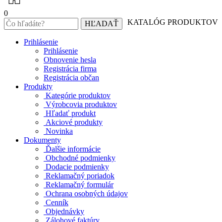
0
KATALÓG PRODUKTOV
Prihlásenie
Prihlásenie
Obnovenie hesla
Registrácia firma
Registrácia občan
Produkty
Kategórie produktov
Výrobcovia produktov
Hľadať produkt
Akciové produkty
Novinka
Dokumenty
Ďalšie informácie
Obchodné podmienky
Dodacie podmienky
Reklamačný poriadok
Reklamačný formulár
Ochrana osobných údajov
Cenník
Objednávky
Zálohové faktúry