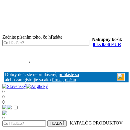
Začnite písaním toho, čo hľadáte:
Nákupný košík
0 ks 0.00 EUR
Nákupný košík (0)
Registrácia
/
Prihlásenie
Dobrý deň, ste neprihlásený,
prihláste sa
alebo zaregistrujte sa ako
firma
,
občan
0
0
0
0
KATALÓG PRODUKTOV