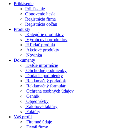
Prihlásenie
Prihlásenie
Obnovenie hesla
Registrácia firma
Registrácia občan
Produkty
Kategórie produktov
Výrobcovia produktov
Hľadať produkt
Akciové produkty
Novinka
Dokumenty
Ďalšie informácie
Obchodné podmienky
Dodacie podmienky
Reklamačný poriadok
Reklamačný formulár
Ochrana osobných údajov
Cenník
Objednávky
Zálohové faktúry
Faktúry
Váš profil
Firemné údaje
Detail firmy