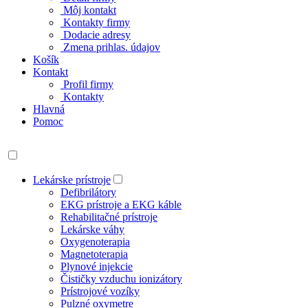
Môj kontakt
Kontakty firmy
Dodacie adresy
Zmena prihlas. údajov
Košík
Kontakt
Profil firmy
Kontakty
Hlavná
Pomoc
Lekárske prístroje
Defibrilátory
EKG prístroje a EKG káble
Rehabilitačné prístroje
Lekárske váhy
Oxygenoterapia
Magnetoterapia
Plynové injekcie
Čističky vzduchu ionizátory
Prístrojové vozíky
Pulzné oxymetre