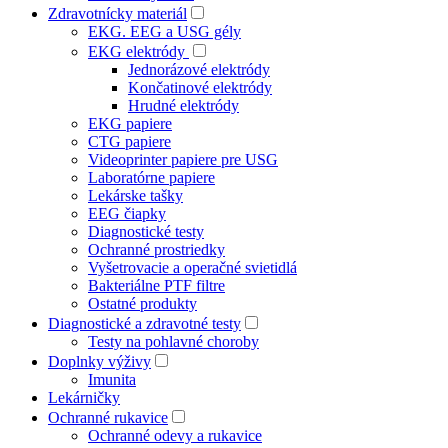
Zdravotnícky materiál
EKG. EEG a USG gély
EKG elektródy
Jednorázové elektródy
Končatinové elektródy
Hrudné elektródy
EKG papiere
CTG papiere
Videoprinter papiere pre USG
Laboratórne papiere
Lekárske tašky
EEG čiapky
Diagnostické testy
Ochranné prostriedky
Vyšetrovacie a operačné svietidlá
Bakteriálne PTF filtre
Ostatné produkty
Diagnostické a zdravotné testy
Testy na pohlavné choroby
Doplnky výživy
Imunita
Lekárničky
Ochranné rukavice
Ochranné odevy a rukavice