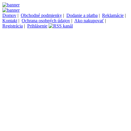
Domov
|
Obchodné podmienky
|
Dodanie a platba
|
Reklamácie
|
Kontakt
|
Ochrana osobných údajov
|
Ako nakupovať
|
Registrácia
|
Prihlásenie