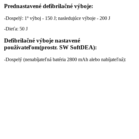
Prednastavené defibrilačné výboje:
-Dospelý: 1º výboj - 150 J; nasledujúce výboje - 200 J
-Dieťa: 50 J
Defibrilačné výboje nastavené
používateľom(prostr. SW SoftDEA):
-Dospelý (nenabíjateľná batéria 2800 mAh alebo nabíjateľná):
rozsah od 120 J do 360 J
Interná pamäť:
-100 udalostí alebo 2 hodiny záznamu EKG
Ukladanie okolitého zvuku:
-Až 10 hodín (voliteľné)
Stupeň ochrany:
-IP56