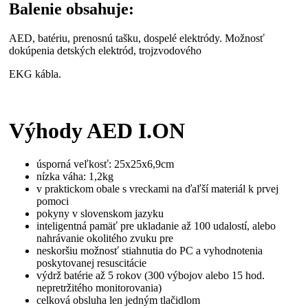
Balenie obsahuje:
AED, batériu, prenosnú tašku, dospelé elektródy. Možnosť
dokúpenia detských elektród, trojzvodového
EKG kábla.
Výhody AED I.ON
úsporná veľkosť: 25x25x6,9cm
nízka váha: 1,2kg
v praktickom obale s vreckami na ďaľší materiál k prvej
pomoci
pokyny v slovenskom jazyku
inteligentná pamäť pre ukladanie až 100 udalostí, alebo
nahrávanie okolitého zvuku pre
neskoršiu možnosť stiahnutia do PC a vyhodnotenia
poskytovanej resuscitácie
výdrž batérie až 5 rokov (300 výbojov alebo 15 hod.
nepretržitého monitorovania)
celková obsluha len jedným tlačidlom