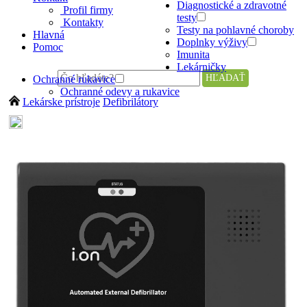
Diagnostické a zdravotné
Profil firmy
testy
Kontakty
Testy na pohlavné choroby
Hlavná
Doplnky výživy
Pomoc
Imunita
Lekárničky
Ochranné rukavice
Ochranné odevy a rukavice
Lekárske prístroje
Defibrilátory