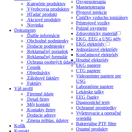
Oxygenoterapia
Kategórie produktov
Magnetoterapia
Výrobcovia produktov
Plynové injekcie
Hľadať produkt
Čističky vzduchu ionizátory
Akciové produkty
Prístrojové vozíky
Novinka
Pulzné oxymetre
Dokumenty
Zdravotnícky materiál
Ďalšie informácie
EKG. EEG a USG gély
Obchodné podmienky
EKG elektródy
Dodacie podmienky
Jednorázové elektródy
Reklamačný poriadok
Končatinové elektródy
Reklamačný formulár
Hrudné elektródy
Ochrana osobných údajov
EKG papiere
Cenník
CTG papiere
Objednávky
Videoprinter papiere pre
Zálohové faktúry
USG
Faktúry
Laboratórne papiere
Váš profil
Lekárske tašky
Firemné údaje
EEG čiapky
Detail firmy
Diagnostické testy
Môj kontakt
Ochranné prostriedky
Kontakty firmy
Vyšetrovacie a operačné
Dodacie adresy
svietidlá
Zmena prihlas. údajov
Bakteriálne PTF filtre
Košík
Ostatné produkty
Kontakt