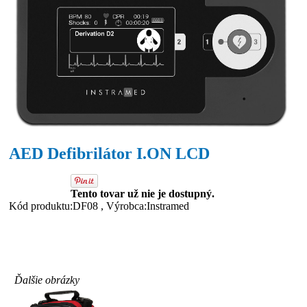
AED Defibrilátor I.ON LCD
Tento tovar už nie je dostupný.
Kód produktu:DF08 , Výrobca:Instramed
Ďalšie obrázky