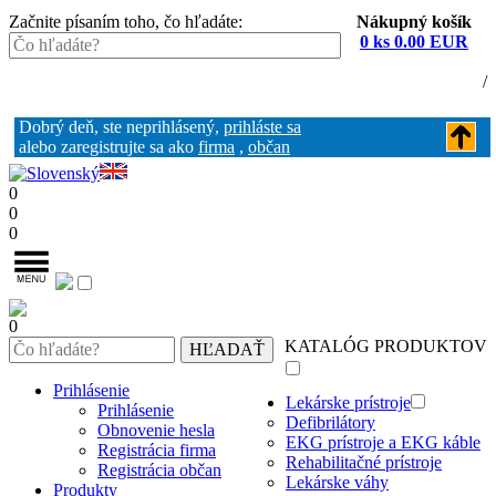
Začnite písaním toho, čo hľadáte:
Nákupný košík
0 ks 0.00 EUR
Nákupný košík (0)
Registrácia
/
Prihlásenie
Dobrý deň, ste neprihlásený,
prihláste sa
alebo zaregistrujte sa ako
firma
,
občan
0
0
0
0
KATALÓG PRODUKTOV
Prihlásenie
Lekárske prístroje
Prihlásenie
Defibrilátory
Obnovenie hesla
EKG prístroje a EKG káble
Registrácia firma
Rehabilitačné prístroje
Registrácia občan
Lekárske váhy
Produkty