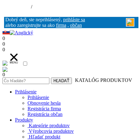
Nákupný košík (0)
Registrácia
/
Prihlásenie
Dobrý deň, ste neprihlásený,
prihláste sa
alebo zaregistrujte sa ako
firma
,
občan
0
0
0
0
KATALÓG PRODUKTOV
Prihlásenie
Prihlásenie
Obnovenie hesla
Registrácia firma
Registrácia občan
Produkty
Kategórie produktov
Výrobcovia produktov
Hľadať produkt