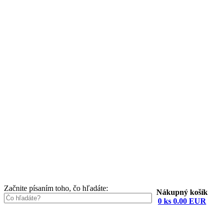
Začnite písaním toho, čo hľadáte:
Nákupný košík
0 ks 0.00 EUR