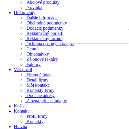
Akciové produkty
Novinka
Dokumenty
Ďalšie informácie
Obchodné podmienky
Dodacie podmienky
Reklamačný poriadok
Reklamačný formulár
Ochrana osobných údajov
Cenník
Objednávky
Zálohové faktúry
Faktúry
Váš profil
Firemné údaje
Detail firmy
Môj kontakt
Kontakty firmy
Dodacie adresy
Zmena prihlas. údajov
Košík
Kontakt
Profil firmy
Kontakty
Hlavná