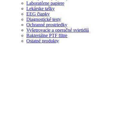
Laboratórne papiere
Lekárske tašky
EEG čiapky
Diagnostické testy
Ochranné prostriedky
Vyšetrovacie a operačné svietidlá
Bakteriálne PTF filtre
Ostatné produkty
Diagnostické a zdravotné testy
Testy na pohlavné choroby
Doplnky výživy
Imunita
Lekárničky
Ochranné rukavice
Ochranné odevy a rukavice
Tento produkt sme nenašli.