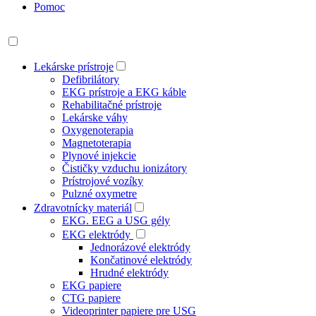
Pomoc
Lekárske prístroje
Defibrilátory
EKG prístroje a EKG káble
Rehabilitačné prístroje
Lekárske váhy
Oxygenoterapia
Magnetoterapia
Plynové injekcie
Čističky vzduchu ionizátory
Prístrojové vozíky
Pulzné oxymetre
Zdravotnícky materiál
EKG. EEG a USG gély
EKG elektródy
Jednorázové elektródy
Končatinové elektródy
Hrudné elektródy
EKG papiere
CTG papiere
Videoprinter papiere pre USG