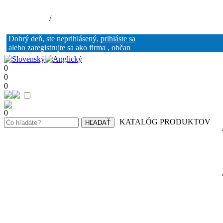
Nákupný košík (0)
Registrácia
/
Prihlásenie
Dobrý deň, ste neprihlásený,
prihláste sa
alebo zaregistrujte sa ako
firma
,
občan
0
0
0
0
KATALÓG PRODUKTOV