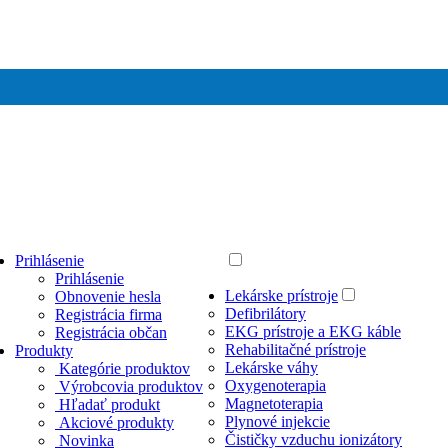
Prihlásenie
Prihlásenie
Lekárske prístroje
Obnovenie hesla
Defibrilátory
Registrácia firma
EKG prístroje a EKG káble
Registrácia občan
Rehabilitačné prístroje
Produkty
Lekárske váhy
Kategórie produktov
Oxygenoterapia
Výrobcovia produktov
Magnetoterapia
Hľadať produkt
Plynové injekcie
Akciové produkty
Čističky vzduchu ionizátory
Novinka