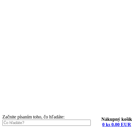
Začnite písaním toho, čo hľadáte:
Nákupný košík
0 ks 0.00 EUR