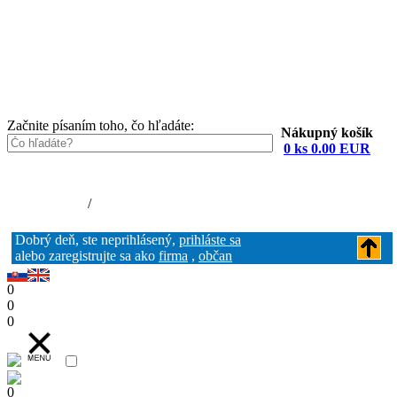
Začnite písaním toho, čo hľadáte:
Nákupný košík
0 ks 0.00 EUR
Nákupný košík (0)
Registrácia
/
Prihlásenie
Dobrý deň, ste neprihlásený,
prihláste sa
alebo zaregistrujte sa ako
firma
,
občan
0
0
0
0