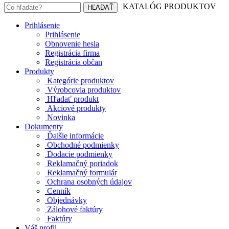
KATALÓG PRODUKTOV
Prihlásenie
Prihlásenie
Obnovenie hesla
Registrácia firma
Registrácia občan
Produkty
Kategórie produktov
Výrobcovia produktov
Hľadať produkt
Akciové produkty
Novinka
Dokumenty
Ďalšie informácie
Obchodné podmienky
Dodacie podmienky
Reklamačný poriadok
Reklamačný formulár
Ochrana osobných údajov
Cenník
Objednávky
Zálohové faktúry
Faktúry
Váš profil