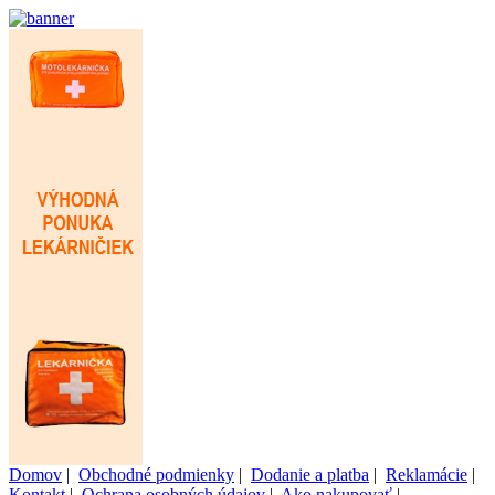
Domov
|
Obchodné podmienky
|
Dodanie a platba
|
Reklamácie
|
Kontakt
|
Ochrana osobných údajov
|
Ako nakupovať
|