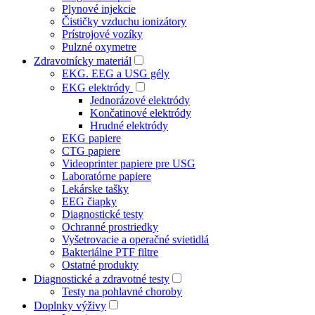
Plynové injekcie
Čističky vzduchu ionizátory
Prístrojové vozíky
Pulzné oxymetre
Zdravotnícky materiál
EKG. EEG a USG gély
EKG elektródy
Jednorázové elektródy
Končatinové elektródy
Hrudné elektródy
EKG papiere
CTG papiere
Videoprinter papiere pre USG
Laboratórne papiere
Lekárske tašky
EEG čiapky
Diagnostické testy
Ochranné prostriedky
Vyšetrovacie a operačné svietidlá
Bakteriálne PTF filtre
Ostatné produkty
Diagnostické a zdravotné testy
Testy na pohlavné choroby
Doplnky výživy