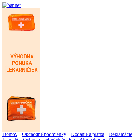
Domov
|
Obchodné podmienky
|
Dodanie a platba
|
Reklamácie
|
Kontakt
|
Ochrana osobných údajov
|
Ako nakupovať
|