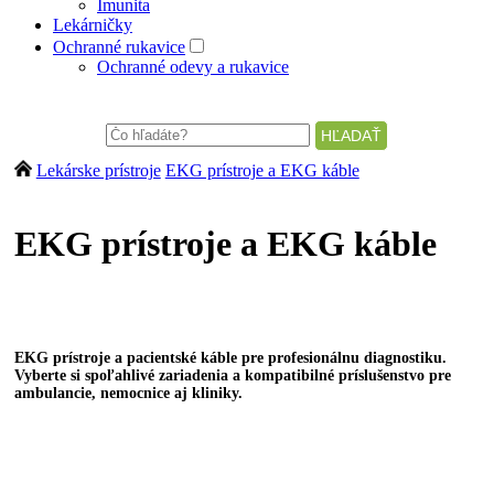
Imunita
Lekárničky
Ochranné rukavice
Ochranné odevy a rukavice
Lekárske prístroje
EKG prístroje a EKG káble
EKG prístroje a EKG káble
EKG prístroje a pacientské káble pre profesionálnu diagnostiku.
Vyberte si spoľahlivé zariadenia a kompatibilné príslušenstvo pre
ambulancie, nemocnice aj kliniky.