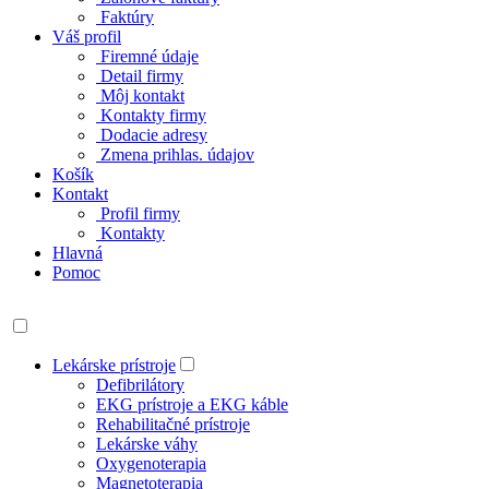
Faktúry
Váš profil
Firemné údaje
Detail firmy
Môj kontakt
Kontakty firmy
Dodacie adresy
Zmena prihlas. údajov
Košík
Kontakt
Profil firmy
Kontakty
Hlavná
Pomoc
Lekárske prístroje
Defibrilátory
EKG prístroje a EKG káble
Rehabilitačné prístroje
Lekárske váhy
Oxygenoterapia
Magnetoterapia