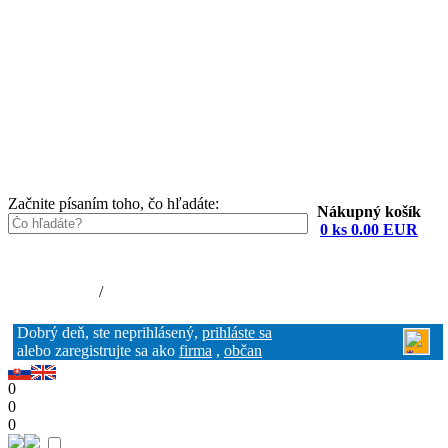
Začnite písaním toho, čo hľadáte:
Nákupný košík
0 ks 0.00 EUR
Nákupný košík (0)
Registrácia
/
Prihlásenie
Dobrý deň, ste neprihlásený,
prihláste sa
alebo zaregistrujte sa ako
firma
,
občan
0
0
0