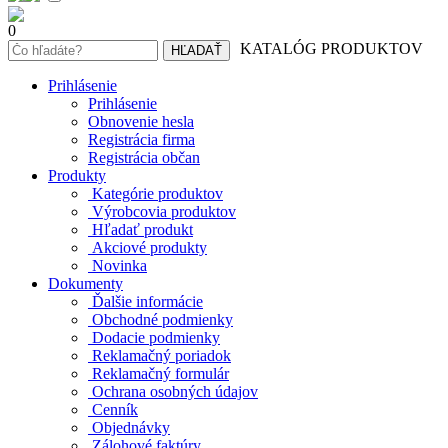
0
KATALÓG PRODUKTOV
Prihlásenie
Prihlásenie
Obnovenie hesla
Registrácia firma
Registrácia občan
Produkty
Kategórie produktov
Výrobcovia produktov
Hľadať produkt
Akciové produkty
Novinka
Dokumenty
Ďalšie informácie
Obchodné podmienky
Dodacie podmienky
Reklamačný poriadok
Reklamačný formulár
Ochrana osobných údajov
Cenník
Objednávky
Zálohové faktúry